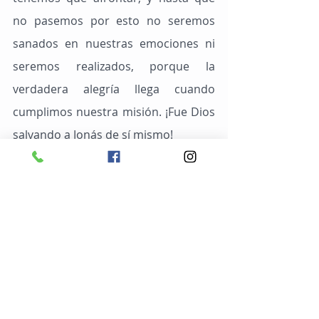
no pasemos por esto no seremos 
sanados en nuestras emociones ni 
seremos realizados, porque la 
verdadera alegría llega cuando 
cumplimos nuestra misión. ¡Fue Dios 
salvando a Jonás de sí mismo!
	¡Imagínese ser tragado por una 
ballena! Debe ser bastante 
asqueroso, ¿verdad? Pero era la 
única manera de que Jonas se viera 
interrumpido en su huida y fuera 
colocado, literalmente, en un “rincón 
del pensamiento”, del que no podía 
salir. En la oscuridad, en la oscuridad, 