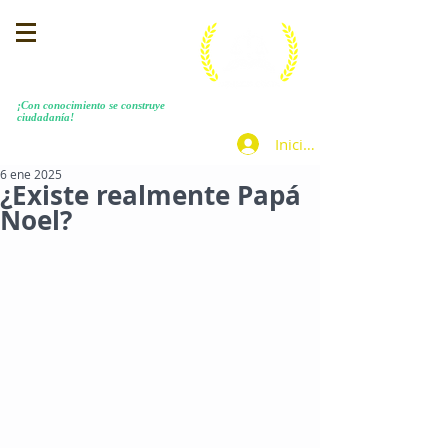
MENEZES COSTA
​¡Con conocimiento se construye
ciudadanía!
Iniciar sesión
6 ene 2025
¿Existe realmente Papá
Noel?