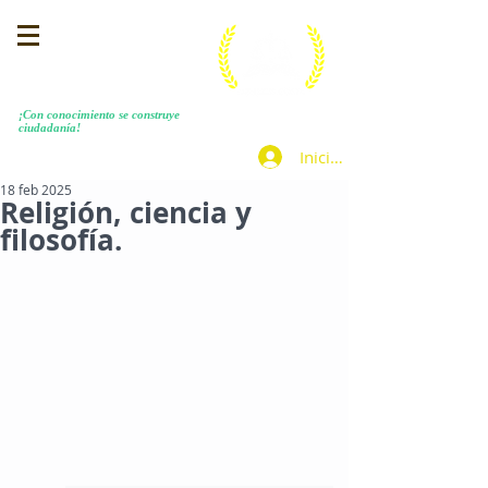
MENEZES COSTA
​¡Con conocimiento se construye
ciudadanía!
Iniciar sesión
18 feb 2025
Religión, ciencia y
filosofía.