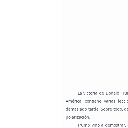
	La victoria de Donald Trump, elegido presidente número 47 de los Estados Unidos de 
América, contiene varias lec
demasiado tarde. Sobre todo, de
polarización.
	Trump vino a demostrar, con su expresivo voto, que la agenda de sellado y despertar, 