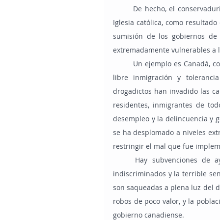
	De hecho, el conservadurismo se está fortaleciendo en todo el mundo, así como en la 
Iglesia católica, como resultad
sumisión de los gobiernos de 
extremadamente vulnerables a la
	Un ejemplo es Canadá, con sus políticas de liberalización total del aborto y las drogas, 
libre inmigración y toleranc
drogadictos han invadido las ca
residentes, inmigrantes de to
desempleo y la delincuencia y ge
se ha desplomado a niveles ex
restringir el mal que fue implem
	Hay subvenciones de ayuda para drogadictos e inmigrantes, abortos gratuitos e 
indiscriminados y la terrible se
son saqueadas a plena luz del día
robos de poco valor, y la pobla
gobierno canadiense.