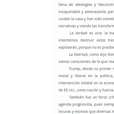
llena de ideologías y “decons
insoportable y amenazante, para 
cuidan la casa y han sido someti
narrativas y viendo las transfo
	La verdad es una: la tradición, la religión y la familia importan, y por mucho que 
intentemos destruir estos tre
explotarán, porque no es posible
	La libertad, como dijo Ronald Reagan, está a sólo una generación de la extinción, si no 
somos conscientes de lo que rea
	Trump, desde su primer mandato en 2016, se ha consolidado como conservador en la 
moral y liberal en la polític
intervención estatal en la econ
de EE.UU., como nación y fuerza
	También fue un feroz crítico de las transformaciones sociales que quiere impulsar la 
agenda progresista, pues siemp
locuras y excesos que diversas 