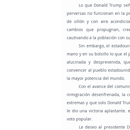
	Lo que Donald Trump señala es todo lo que la izquierda quiere ocultar: las ideologías 
perversas no funcionan en la prác
de sillón y con aire acondici
cambios que propugnan, cree
cautivando a la población con su
	Sin embargo, el estadounidense promedio se cansó de esto, porque sintió de primera 
mano y en su bolsillo lo que el 
alucinada y desprevenida, qu
convencer al pueblo estadounid
la mayor potencia del mundo.
	Con el avance del comunismo chino y ruso, las guerras en Ucrania y Medio Oriente y la 
inmigración desenfrenada, la c
extremas y que solo Donald Tru
le dio una victoria aplastante. 
voto popular.
	Le deseo al presidente Donald Trump un gobierno excelente, con prosperidad, paz y 