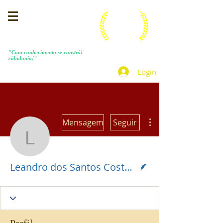
MENEZES COSTA
"Com conhecimento se constrói
cidadania!"
Login
Mais ações
Mensagem
Seguir
Leandro dos Santos Co
Escritor
Leandro dos Santos Costa e Munique Menezes Costa