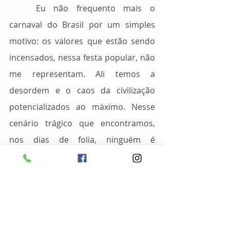
	Eu não frequento mais o 
carnaval do Brasil por um simples 
motivo: os valores que estão sendo 
incensados, nessa festa popular, não 
me representam. Ali temos a 
desordem e o caos da civilização 
potencializados ao máximo. Nesse 
cenário trágico que encontramos, 
nos dias de folia, ninguém é 
poupado. Contudo, ainda nos é dado 
o livre arbítrio para decidirmos se 
queremos fazer parte ou não.
Nos ajude a continuarmos 