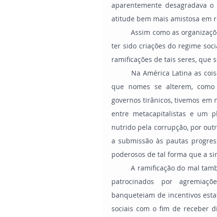
aparentemente desagradava o 
atitude bem mais amistosa em re
	Assim como as organizações criadas pelo sociólogo gramscista, trais empresas parecem 
ter sido criações do regime so
ramificações de tais seres, que 
	Na América Latina as coisas não foram diferentes, a metodologia é a mesma, por mais 
que nomes se alterem, como 
governos tirânicos, tivemos em 
entre metacapitalistas e um 
nutrido pela corrupção, por out
a submissão às pautas progress
poderosos de tal forma que a s
	A ramificação do mal também pode ser vista a olho nu, movimentos sociais e sindicatos 
patrocinados por agremiaçõe
banqueteiam de incentivos est
sociais com o fim de receber di