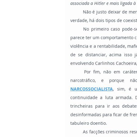
associada a Hitler e mais ligada à 
	Não é justo deixar de mencionar a relação entre o socialismo e o crime organizado, em 
verdade, há dois tipos de coexi
	No primeiro caso pode-se mencionar o chamado Jogo do Bicho, a contravenção, que 
parece ter um comportamento cuj
violência e a rentabilidade, maf
de se distanciar, acima isso 
envolvendo Carlinhos Cachoeira, 
	Por fim, não em caráter de simbiose, mas de ramificação da revolução, temos o 
narcotráfico, e porque n
NARCOSSOCIALISTA
, sim, é 
continuidade a luta armada. 
trincheiras para ir aos deba
desinformadas para ficar de f
tabuleiro doentio.
	As facções criminosos resultam do aliciamento político de marginais para lutarem uma 