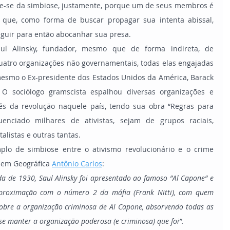
, que, como forma de buscar propagar sua intenta abissal, 
eguir para então abocanhar sua presa.
tro organizações não governamentais, todas elas engajadas 
esmo o Ex-presidente dos Estados Unidos da América, Barack 
 O sociólogo gramscista espalhou diversas organizações e 
és da revolução naquele país, tendo sua obra “Regras para 
fluenciado milhares de ativistas, sejam de grupos raciais, 
alistas e outras tantas.
 em Geográfica 
Antônio Carlos
:
a de 1930, Saul Alinsky foi apresentado ao famoso ”Al Capone” e 
aproximação com o número 2 da máfia (Frank Nitti), com quem 
obre a organização criminosa de Al Capone, absorvendo todas as 
 se manter a organização poderosa (e criminosa) que foi”.