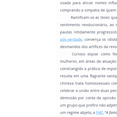
usada para aliciar nomes influ
comprando a simpatia de quem d
	Ramificam-se as teses que defendem o desconstrutivismo e propagam cada vez mais o 
sentimento revolucionário, a
pós-verdade
, convença os idio
desmandos dos artífices da revo
	Curioso espiar como feministas reagem ao avanço de homens, que se declaram 
mulheres, em áreas de atuação 
constrangida a prática de esporte
resulta em uma flagrante vanta
chinesa trata homossexuais co
celebrar a união entre duas pe
demissão por conta da opinião d
um grupo que prefiro não adjeti
um regime abjeto, a 
FIAT
, “
A famo