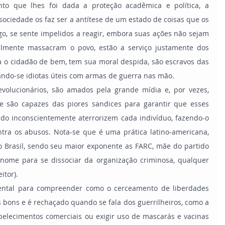
nto que lhes foi dada a proteção acadêmica e política, a 
sociedade os faz ser a antítese de um estado de coisas que os 
go, se sente impelidos a reagir, embora suas ações não sejam 
almente massacram o povo, estão a serviço justamente dos 
a o cidadão de bem, tem sua moral despida, são escravos das 
ando-se idiotas úteis com armas de guerra nas mão.
e são capazes das piores sandices para garantir que esses 
o inconscientemente aterrorizem cada indivíduo, fazendo-o 
tra os abusos. Nota-se que é uma prática latino-americana, 
o Brasil, sendo seu maior exponente as FARC, mãe do partido 
me para se dissociar da organização criminosa, qualquer 
itor).
s bons e é rechaçado quando se fala dos guerrilheiros, como a 
belecimentos comerciais ou exigir uso de mascarás e vacinas 