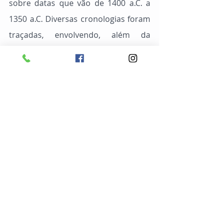
sobre datas que vão de 1400 a.C. a 
1350 a.C. Diversas cronologias foram 
traçadas, envolvendo, além da 
conquista de Canaã até a construção 
do Templo por Salomão, em 967 a.C. 
“As considerações bíblicas dão a 
entender cronologias mais longas 
antes e depois do êxodo. Nessa base 
é razoável considerar cerca de 1450 
a.C. como uma data para o êxodo, 
dando margem para a migração de 
Jacó e seus filhos, na era quando os 
hicsos mantinham supremacia sobre 
o Egito” (Schultz, Samuel J. A História 