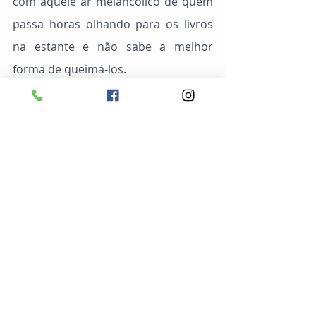
com aquele ar melancólico de quem 
passa horas olhando para os livros 
na estante e não sabe a melhor 
forma de queimá-los.
	O sistema ri de tudo isso. Ele 
encontrou enfim o alvo que sempre 
quis: o homem sem Deus. Um 
Descartes semimundano, ritualístico, 
supersticioso, desprovido de dogmas 
e em franca rejeição ao mundo 
espiritual. Que pensa, pensa e pensa, 
mas não pode fazer mais do que isso, 
pois está preso às amarras 
“regimentais” de um pragmatismo 