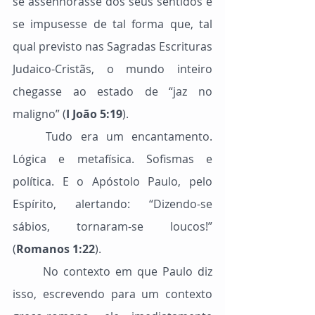
se assenhorasse dos seus sentidos e 
se impusesse de tal forma que, tal 
qual previsto nas Sagradas Escrituras 
Judaico-Cristãs, o mundo inteiro 
chegasse ao estado de “jaz no 
maligno” (
I João 5:19
).
	Tudo era um encantamento. 
Lógica e metafísica. Sofismas e 
política. E o Apóstolo Paulo, pelo 
Espírito, alertando: “Dizendo-se 
sábios, tornaram-se loucos!” 
(
Romanos 1:22
).
	No contexto em que Paulo diz 
isso, escrevendo para um contexto 