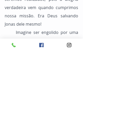
verdadeira vem quando cumprimos 
nossa missão. Era Deus salvando 
Jonas dele mesmo!
	Imagine ser engolido por uma 
baleia! Deve ser bem nojento, não é 
mesmo? Mas era a única maneira de 
Jonas ser interrompido na sua fuga e 
ser colocado, literalmente, em um 
“cantinho do pensamento”
, de onde 
não poderia sair. Nas trevas, no 
escuro, na impossibilidade, Jonas 
teve que refletir sobre o que seria 
menos custoso: cumprir a missão ou 
fugir dela.