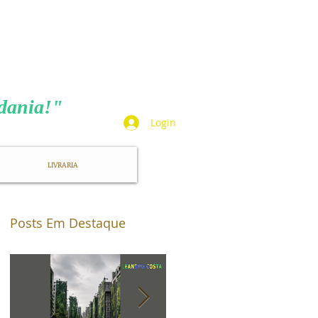
TA
adania!"
Login
LIVRARIA
Posts Em Destaque