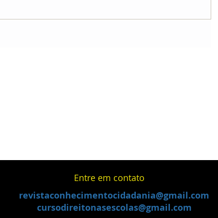
Entre em contato
revistaconhecimentocidadania@gmail.com
cursodireitonasescolas@gmail.com