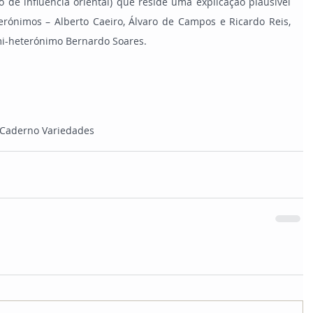
o de influência oriental) que reside uma explicação plausível 
erónimos – Alberto Caeiro, Álvaro de Campos e Ricardo Reis, 
i-heterónimo Bernardo Soares.
Caderno Variedades