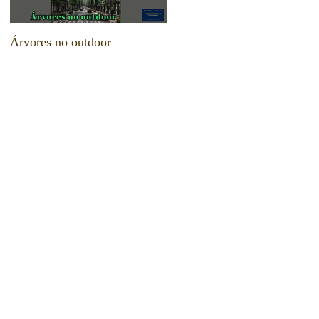
Árvores no outdoor
Escolham suas armas e deixe
seu legado!!