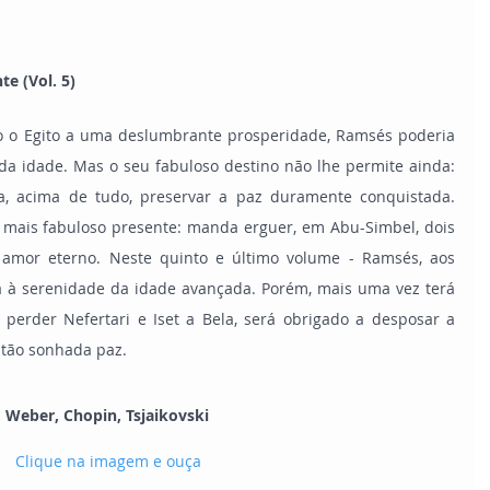
e (Vol. 5)
o o Egito a uma deslumbrante prosperidade, Ramsés poderia 
da idade. Mas o seu fabuloso destino não lhe permite ainda: 
, acima de tudo, preservar a paz duramente conquistada. 
 mais fabuloso presente: manda erguer, em Abu-Simbel, dois 
amor eterno. Neste quinto e último volume - Ramsés, aos 
a à serenidade da idade avançada. Porém, mais uma vez terá 
 perder Nefertari e Iset a Bela, será obrigado a desposar a 
a tão sonhada paz.
Weber, Chopin, Tsjaikovski        
Clique na imagem e ouça