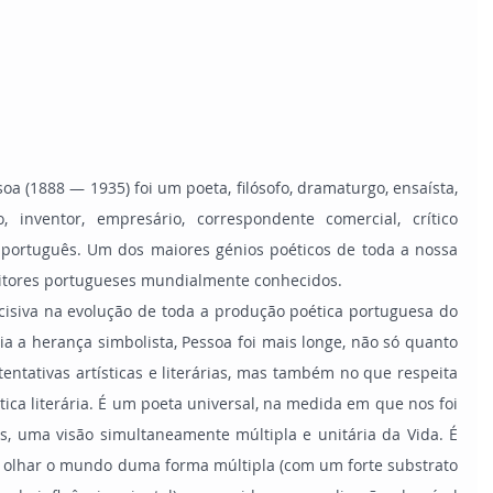
a (1888 — 1935) foi um poeta, filósofo, dramaturgo, ensaísta, 
go, inventor, empresário, correspondente comercial, crítico 
co português. Um dos maiores génios poéticos de toda a nossa 
ritores portugueses mundialmente conhecidos.
cisiva na evolução de toda a produção poética portuguesa do 
ia a herança simbolista, Pessoa foi mais longe, não só quanto 
tentativas artísticas e literárias, mas também no que respeita 
tica literária. É um poeta universal, na medida em que nos foi 
 uma visão simultaneamente múltipla e unitária da Vida. É 
e olhar o mundo duma forma múltipla (com um forte substrato 