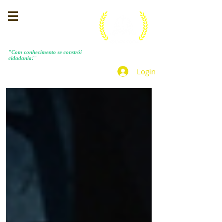
MENEZES COSTA
"Com conhecimento se constrói
cidadania!"
Login