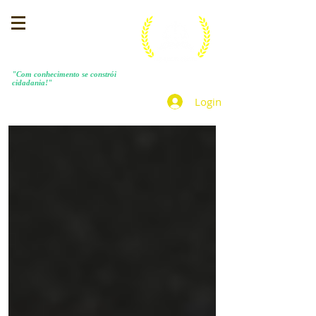
MENEZES COSTA
"Com conhecimento se constrói
cidadania!"
Login