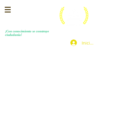
MENEZES COSTA
​¡Con conocimiento se construye
ciudadanía!
Iniciar sesión