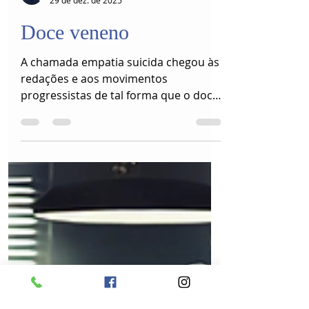
Leandro Costa
29 de dez. de 2025
Doce veneno
A chamada empatia suicida chegou às
redações e aos movimentos
progressistas de tal forma que o doce
veneno é bebido como se fosse
cerveja na oktoberfest...