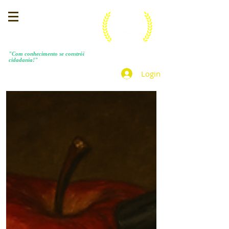
MENEZES COSTA
"Com conhecimento se constrói
cidadania!"
Login