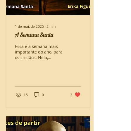
1 de mai. de 2025
∙
2
min
A Semana Santa
Essa é a semana mais
importante do ano, para
os cristãos. Nela,
revivemos a paixão de
Cristo, suas dores e
sofrimentos, as traições
sofridas, os flagelos de
sua carne e o jorrar de
seu sangue.
15
0
2