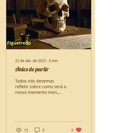
22 de abr. de 2025
∙
3
min
Antes de partir
Todos nós devemos
refletir sobre como será o
nosso memento mori,
qual será o nosso legado
e quem serão as pessoas
que estarão realmente
presentes, quando a
nossa vida estiver
chegando ao fim.
15
0
2