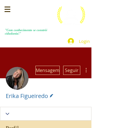
MENEZES COSTA
"Com conhecimento se constrói
cidadania!"
Login
Mais ações
Mensagem
Seguir
Escritor
Erika Figueiredo