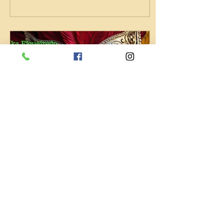
2 de mar. de 2025
∙
3
min
É carnaval
Hoje, o carnaval tornou-
se um festival de
excessos, acompanhados
de violência, sujeira e