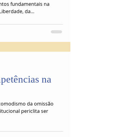
ntos fundamentais na
Liberdade, da
petências na
comodismo da omissão
ucional periclita ser