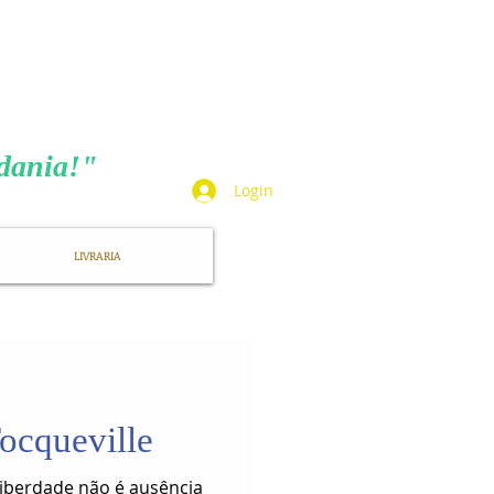
TA
adania!"
Login
LIVRARIA
ocqueville
.Liberdade não é ausência