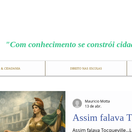
MENEZES COS
"Com conhecimento se constrói cid
 & CIDADANIA
DIREITO NAS ESCOLAS
Mauricio Motta
13 de abr.
Assim falava T
Assim falava Tocqueville..