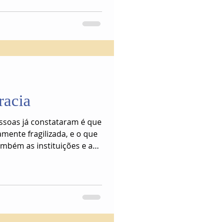
racia
ssoas já constataram é que
mente fragilizada, e o que
também as instituições e as
egê-la.