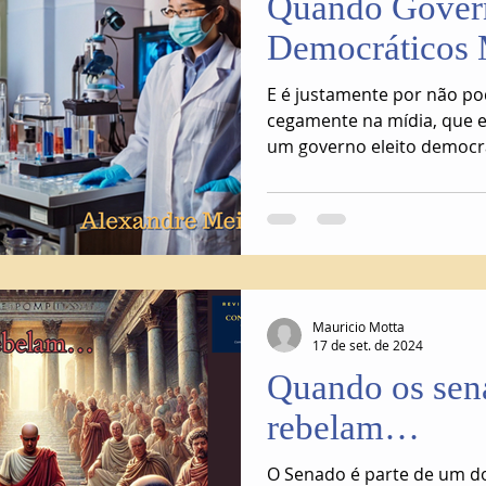
Quando Gover
Democráticos
E é justamente por não p
cegamente na mídia, que 
um governo eleito democr
Mauricio Motta
17 de set. de 2024
Quando os sen
rebelam…
O Senado é parte de um do