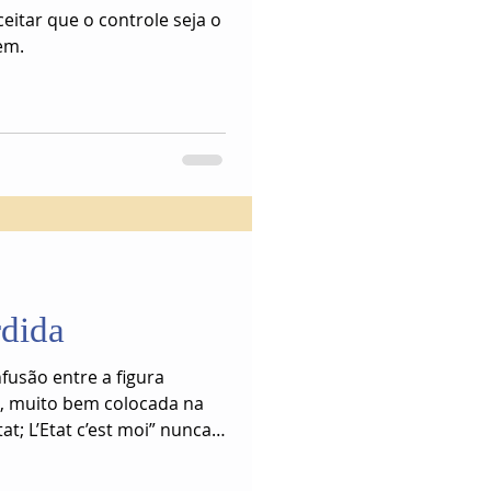
eitar que o controle seja o
em.
dida
fusão entre a figura
o, muito bem colocada na
Etat; L’Etat c’est moi” nunca