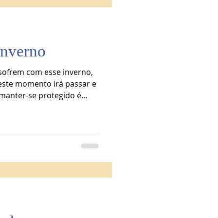
inverno
 sofrem com esse inverno,
este momento irá passar e
 manter-se protegido é
seu fim, possamos
verão.