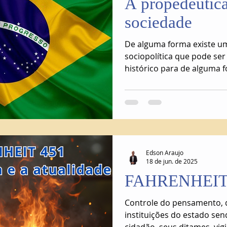
A propedêutica
sociedade
De alguma forma existe u
sociopolítica que pode s
histórico para de alguma
mentalidade e por fim o 
sociedade brasileira hoje.
Edson Araujo
18 de jun. de 2025
FAHRENHEIT
Controle do pensamento, q
instituições do estado se