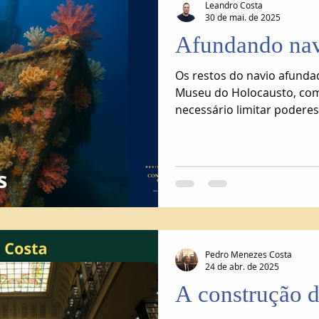
Leandro Costa
30 de mai. de 2025
Afundando nav
Os restos do navio afunda
Museu do Holocausto, com
necessário limitar podere
para que, no futuro, outro
Pedro Menezes Costa
24 de abr. de 2025
A construção 