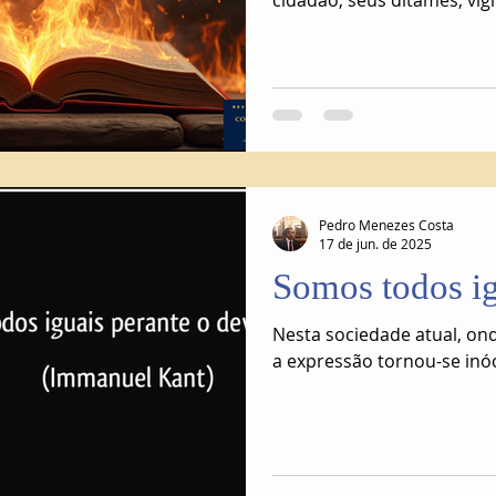
cidadão, seus ditames, vig
pessoas, censura, veneno
uso do interesse do sistem
sendo denunciados ao sis
Pedro Menezes Costa
17 de jun. de 2025
Somos todos i
Nesta sociedade atual, onde
a expressão tornou-se inóc