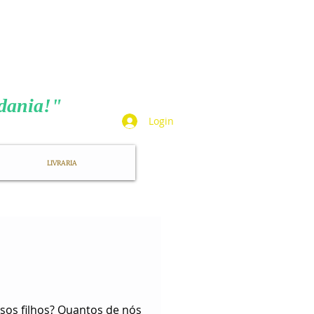
TA
adania!"
Login
LIVRARIA
os filhos? Quantos de nós