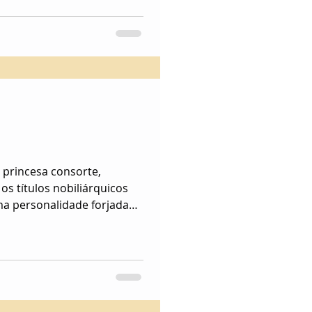
 princesa consorte,
 os títulos nobiliárquicos
 personalidade forjada
ra servir à nação, disposta
ntrariedades.