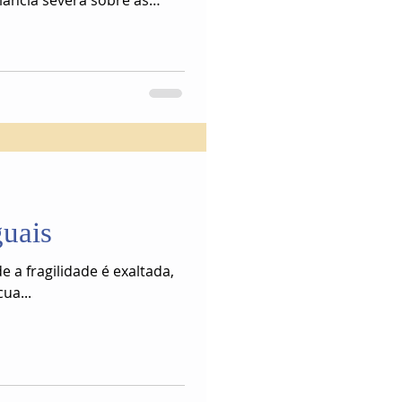
ilância severa sobre as
s sendo produzidos para
a e até vizinhos e parentes
tema.
guais
 a fragilidade é exaltada,
ua...