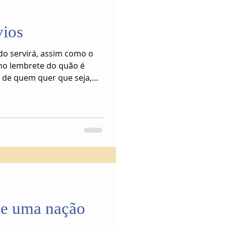
ios
do servirá, assim como o
o lembrete do quão é
s de quem quer que seja,
s abusos não se repitam.
de uma nação