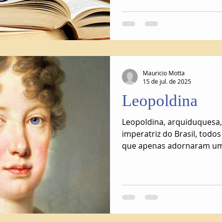
Mauricio Motta
15 de jul. de 2025
Leopoldina
Leopoldina, arquiduquesa,
imperatriz do Brasil, todos
que apenas adornaram uma
para liderar, preparada pa
à resignação diante das co