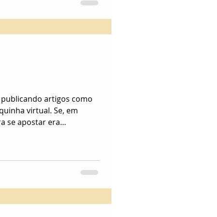
 publicando artigos como
ha virtual. Se, em
a se apostar era
se reunir com outras
evidente, devemos ter o
je, com o mundo na palma
, a situação piorou