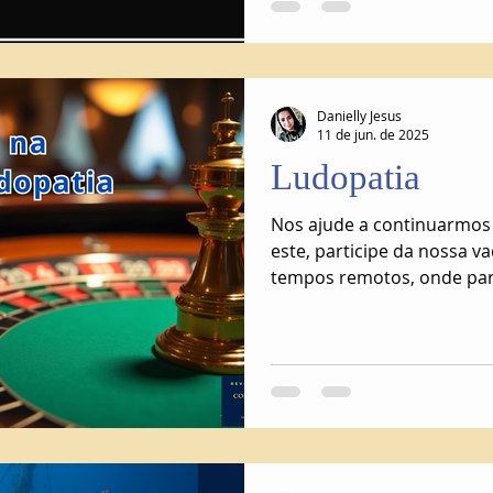
Danielly Jesus
11 de jun. de 2025
Ludopatia
Nos ajude a continuarmos
este, participe da nossa vaquin
tempos remotos, onde par
necessário sair de casa e 
pessoas, a Ludopatia era 
senso de entender que ho
da mão através da internet
drasticamente.