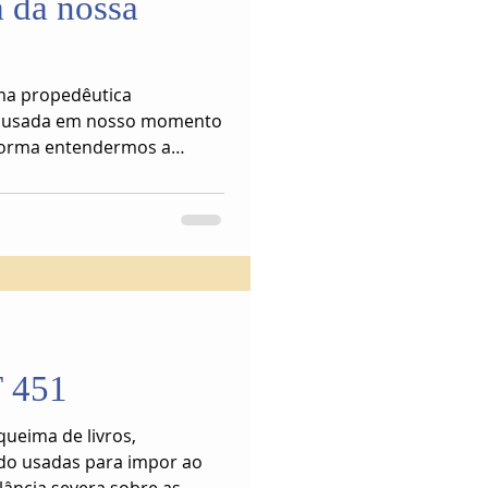
 da nossa
ma propedêutica
er usada em nosso momento
 forma entendermos a
comportamento da
 451
ueima de livros,
ndo usadas para impor ao