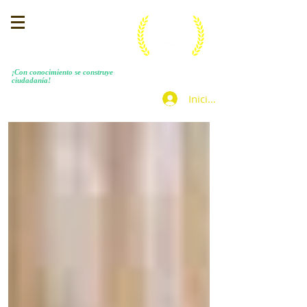
MENEZES COSTA
​¡Con conocimiento se construye
ciudadanía!
Iniciar sesión