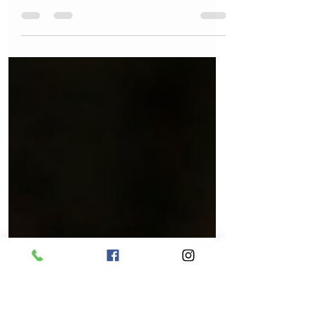
Con el avance del comunismo chino y
ruso, las guerras en Ucrania y Medio
Oriente y la inmigración desenfrenada...