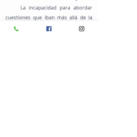
     La incapacidad para abordar 
cuestiones que iban más allá de la 
teoría militar, encadenada por la 
mentalidad positivista y el 
primarismo técnico, abrió nuevos 
frentes de batalla para los generales 
y sus subordinados. Si en apariencia 
el movimiento de 1964 derrotó al 
socialismo persistente en Brasil, esta 
victoria no fue más que una batalla. 
La guerra fue mucho mayor de lo que 
esperaban Castelo Branco, Costa e 
Silva, Médici, Geisel o Figueiredo. 
Mientras el DOPS (Departamento de 