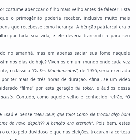
ue o primogênito poderia receber, inclusive muito mais 
bens que recebesse como herança. A bênção patriarcal era o 
lho por toda sua vida, e ele deveria transmiti-la para seu 
sim nos dias de hoje? Vivemos em um mundo onde cada vez 
te; o clássico 
“Os Dez Mandamentos”
, de 1956, seria execrado 
por ter mais de três horas de duração. Afinal, se um vídeo 
iderado “filme” por esta geração 
tik toker, 
e áudios dessa 
dcasts. 
Contudo, como aquele velho e conhecido refrão,
 “O 
de Esaú e pense 
“Meu Deus, que tolo! Como ele trocou algo bom 
fome de novo depois?? A benção era eterna!!”
. Pois bem, estes 
 certo pelo duvidoso, e que nas eleições, trocaram a certeza 