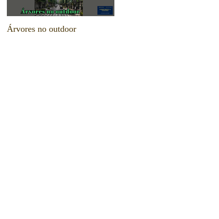
Árvores no outdoor
Escolham suas armas e deixe
seu legado!!