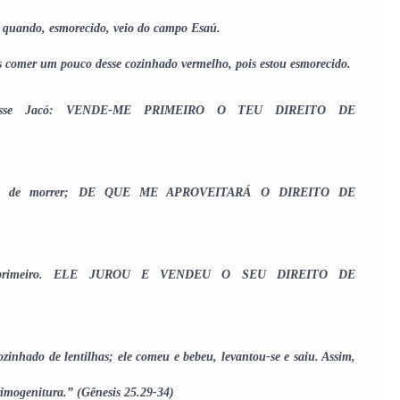
 quando, esmorecido, veio do campo Esaú.
es comer um pouco desse cozinhado vermelho, pois estou esmorecido.
Disse Jacó: VENDE-ME PRIMEIRO O TEU DIREITO DE 
onto de morrer; DE QUE ME APROVEITARÁ O DIREITO DE 
me primeiro. ELE JUROU E VENDEU O SEU DIREITO DE 
zinhado de lentilhas; ele comeu e bebeu, levantou-se e saiu. Assim, 
rimogenitura.” (Gênesis 25.29-34)