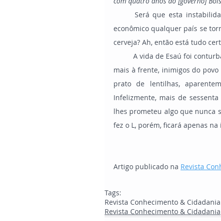
com quatro anos do [governo] Bol
	Será que esta instabilidade não se deve ao fato de que sem um firme fundamento 
econômico qualquer país se torn
cerveja? Ah, então está tudo cert
	A vida de Esaú foi conturbada até o fim, e seus descendentes (os edomitas) tornaram-se, 
mais à frente, inimigos do povo 
prato de lentilhas, aparent
Infelizmente, mais de sessent
lhes prometeu algo que nunca s
fez o L, porém, ficará apenas na
Artigo publicado na 
Revista Con
Tags:
Revista Conhecimento & Cidadania
Revista Conhecimento & Cidadania