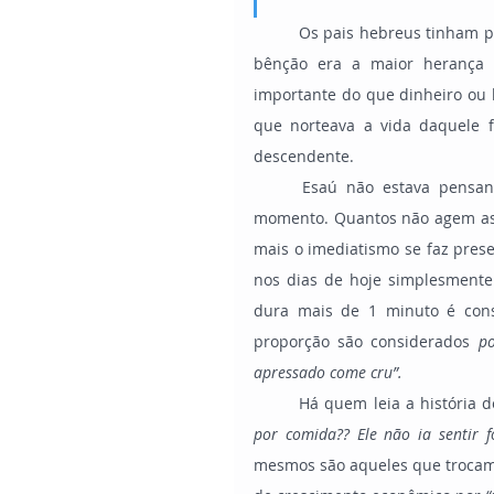
	Os pais hebreus tinham por costume abençoar o filho mais velho antes de falecer. Esta 
bênção era a maior herança q
importante do que dinheiro ou 
que norteava a vida daquele fi
descendente.
	Esaú não estava pensando no amanhã, mas em apenas saciar sua fome naquele 
momento. Quantos não agem as
mais o imediatismo se faz presen
nos dias de hoje simplesmente 
dura mais de 1 minuto é cons
proporção são considerados 
po
apressado come cru”.
	Há quem leia a história 
por comida?? Ele não ia sentir 
mesmos são aqueles que trocam o