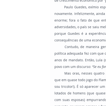
de crescimento econômico por 
“
	Paulo Guedes, exímio especialista em Economia, conseguiu colocar o Brasil nos trilhos 
novamente. Infelizmente, ainda 
enorme; fora o fato de que e
adversidades, o país se saiu m
porque Guedes é a experiênci
consequências de uma economia
	Contudo, de maneira geral, o brasileiro é um ser imediatista; e a falta de instrução 
política adequada fez com que o
anos de mandato. Então, Lula (
povo com um discurso:
 “Se eu fo
	Mas oras, nesses quatro anos o brasileiro trabalhador não comeu? Como carioca, sei 
que em quase todo jogo do Flam
sou tricolor!). É só aparecer u
lotados de homens (que quase 
com suas esposas) empurrando c