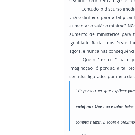
seguinte, reunirem amigos e fam
	Contudo, o discurso imediatista, fácil e que satisfaz a alma agrada aos ouvidos. De onde 
virá o dinheiro para a tal pican
aumentar o salário mínimo? Não 
aumento de ministérios para tr
Igualdade Racial, dos Povos I
agora, e nunca nas consequênci
	Quem “fez o L” na esperança de comer picanha, lamento, mas ela ficará só na 
imaginação: é porque a tal p
sentidos figurados por meio de
“
Já pensou ter que explicar pa
metáfora? Que não é sobre beber e
compra e lazer. É sobre o próxim