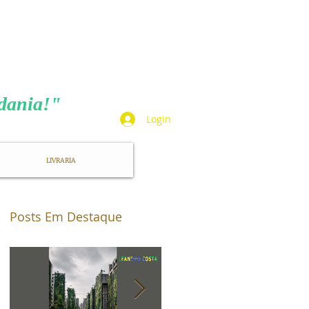
TA
adania!"
Login
LIVRARIA
Posts Em Destaque