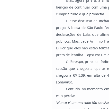
	Mas, agora já era: a alma já foi vendida; e tal qual Esaú, o povo brasileiro perdeu a 
bênção de continuar com uma ge
cumpria tudo o que prometia.
	E esse discurso de inchaço da máquina pública já está cobrando (e com juros) o seu 
preço: A bolsa de São Paulo fe
declarações de Lula, que alim
públicos. Mas, cadê Armínio Fra
L? Por que eles não estão feliz
prato de lentilha... ops! Por um
	O
 Ibovespa
, principal índ
sessão que chegou a operar e
chegou a R$ 5,39, em alta de 
Econômico.
	Contudo, no momento em que o mercado está gritando por socorro, eis que Lula solta 
esta pérola:
“
Nunca vi um mercado tão sensíve