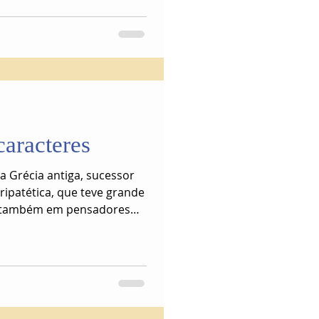
caracteres
da Grécia antiga, sucessor
eripatética, que teve grande
e também em pensadores
 de Assis.