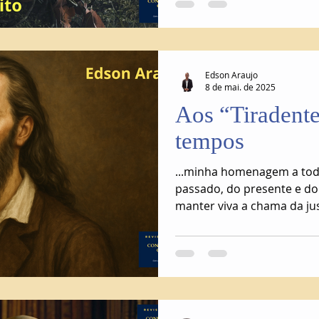
Edson Araujo
8 de mai. de 2025
Aos “Tiradente
tempos
...minha homenagem a tod
passado, do presente e do
manter viva a chama da ju
e melhor.