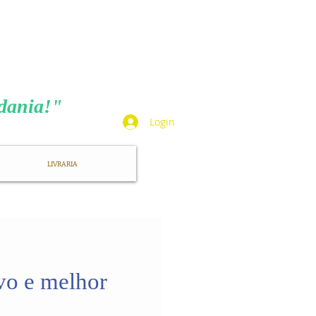
TA
adania!"
Login
LIVRARIA
o e melhor