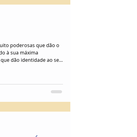
muito poderosas que dão o
do à sua máxima
 que dão identidade ao ser
se colocadas em prática...