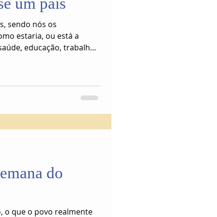
sse um país
ís, sendo nós os
omo estaria, ou está a
saúde, educação, trabalho,
 emana do
, o que o povo realmente