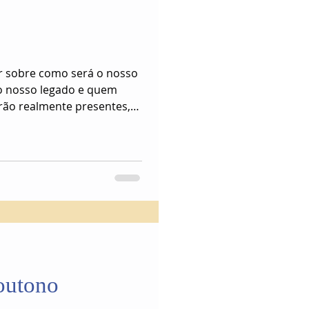
r sobre como será o nosso
o nosso legado e quem
rão realmente presentes,
er chegando ao fim.
 outono