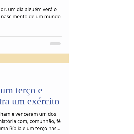
r, um dia alguém verá o
 O nascimento de um mundo
um terço e
tra um exército
inham e venceram um dos
 história com, comunhão, fé
uma Bíblia e um terço nas