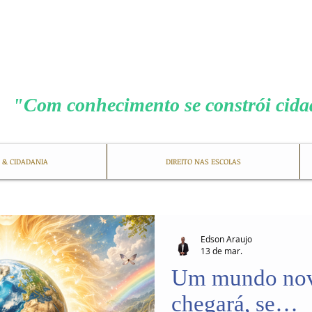
MENEZES COS
"Com conhecimento se constrói cid
 & CIDADANIA
DIREITO NAS ESCOLAS
Edson Araujo
13 de mar.
Um mundo nov
chegará, se…