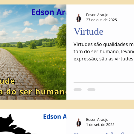
Edson Araujo
27 de out. de 2025
Virtude
Virtudes são qualidades 
tom do ser humano, levan
expressão; são as virtudes
humano e só têm validade 
Edson Araujo
1 de set. de 2025