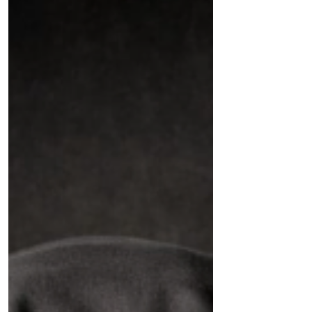
Tocqueville
Assim falava Tocqueville...Liberdade
não é ausência de regras; é a recusa
em aceitar que o controle seja o preço
permanente da ordem.