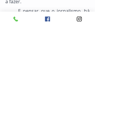
a fazer.
	E pensar que o jornalismo, há 
pouco, defendia a responsabilização 
das plataformas pelo conteúdo que, 
embora não produzissem, 
veiculassem. Agora, parece que o 
ensandecido comandante, sendo 
superior, ou talvez supremo, decidiu 
que nenhum coturno está a salvo de 
sua 
revista à tropa
.
Artigo publicado na 
Revista 
Conhecimento & Cidadania 
Vol. II N.º 
36