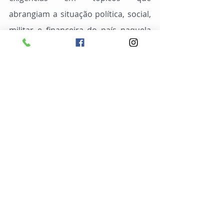
abrangiam a situação política, social, 
militar e financeira do país naquela 
ocasião. Alguns deles eram:
	- abolição do senado
	- entrega às organizações 
proletárias da gestão de serviços 
públicos
	- imposto extraordinário 
progressivo sobre o capitalismo
	- confisco de todos os bens das 
congregações religiosas e abolição 
das rendas episcopais
	Todos os itens foram retirados 
ipsis literis
 do Manifesto Comunista, 