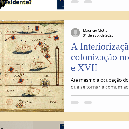
Mauricio Motta
31 de ago. de 2025
A Interiorizaç
colonização n
e XVII
Até mesmo a ocupação do l
que se tornaria comum ao
brasileiro, ou seja, apesar
oferecidas pela natureza, 
procurou aproveitar-se de
trabalho mais suave...