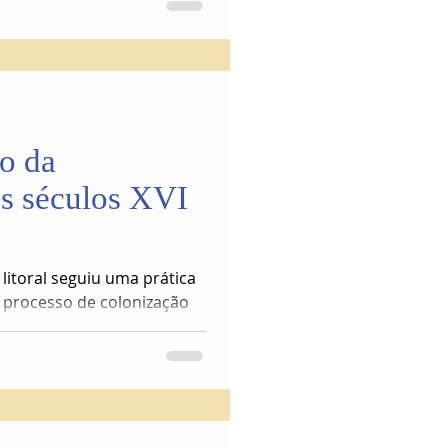
ão da
os séculos XVI
itoral seguiu uma prática
 processo de colonização
 das dificuldades naturais
o colonizador português
 tudo que tornasse seu