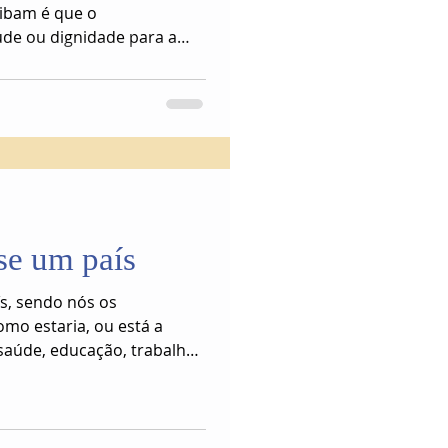
ibam é que o
de ou dignidade para a
que as consequências
ndidas.
sse um país
ís, sendo nós os
omo estaria, ou está a
saúde, educação, trabalho,