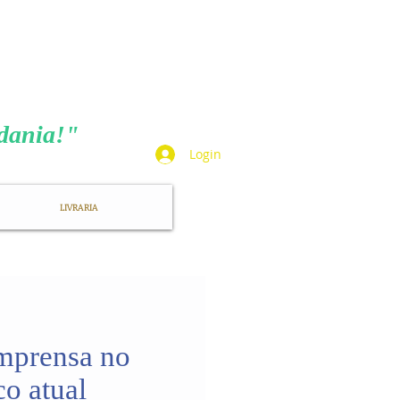
TA
adania!"
Login
LIVRARIA
imprensa no
co atual