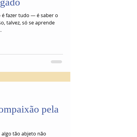
egado
 é fazer tudo — é saber o
so, talvez, só se aprende
.
compaixão pela
algo tão abjeto não