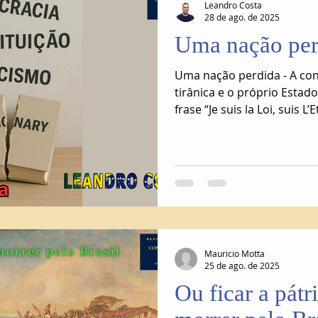
Leandro Costa
28 de ago. de 2025
Uma nação per
Uma nação perdida - A con
tirânica e o próprio Estad
frase “Je suis la Loi, suis L’
foi tão evidente.
Mauricio Motta
25 de ago. de 2025
Ou ficar a pátri