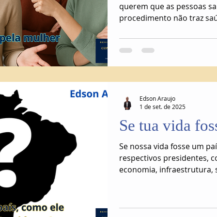
querem que as pessoas sa
procedimento não traz saú
mulher. Eles não querem 
nefastas do ato sejam difu
Edson Araujo
1 de set. de 2025
Se tua vida fo
Se nossa vida fosse um pa
respectivos presidentes, c
economia, infraestrutura, 
meio ambiente...