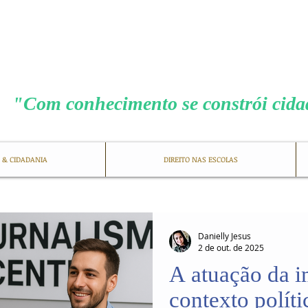
MENEZES COS
"Com conhecimento se constrói cid
 & CIDADANIA
DIREITO NAS ESCOLAS
Danielly Jesus
2 de out. de 2025
A atuação da 
contexto políti