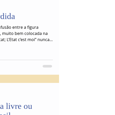
dida
fusão entre a figura
o, muito bem colocada na
Etat; L’Etat c’est moi” nunca
a livre ou